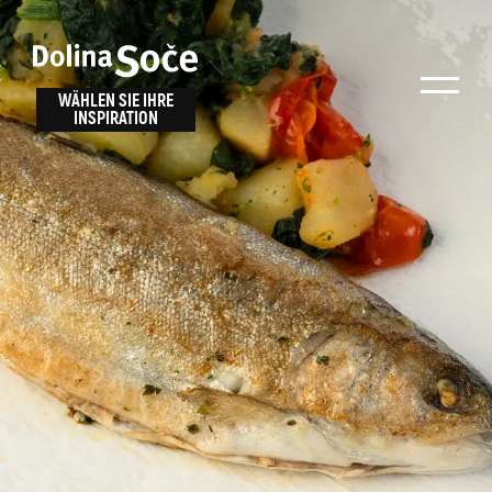
Inspiration
Wählen Sie ein
finden
WÄHLEN SIE IHRE
INSPIRATION
Erlebnis
Finden Sie Aktivitäten, Attraktionen und
Unterhaltungsmöglichkeiten im Soča-Tal
oder wählen Sie aus unseren Reisetipps.
TOLMINER KLAMMEN
JAVORCA
RIVER PASS
JULIANA TRAIL
Suche...
ALPE ADRIA TRAIL