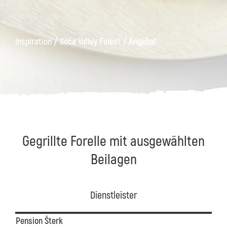
äge
Kanin
Wanderwege
Museum
von
/
/
Inspiration
Soča Valley Finest
Angebot
Kobarid
Gegrillte Forelle mit ausgewählten
Beilagen
Dienstleister
Pension Šterk