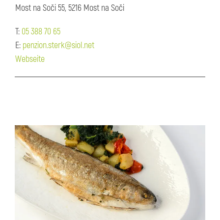
Most na Soči 55, 5216 Most na Soči
T:
05 388 70 65
E:
penzion.sterk@siol.net
Webseite