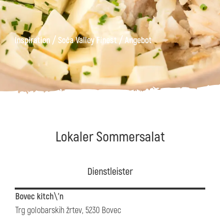
äge
Kanin
Wanderwege
Museum
von
/
/
Inspiration
Soča Valley Finest
Angebot
Kobarid
Lokaler Sommersalat
Dienstleister
Bovec kitch\'n
Trg golobarskih žrtev, 5230 Bovec