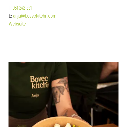
T:
031 242 551
E:
anja@boveckitchn.com
Webseite