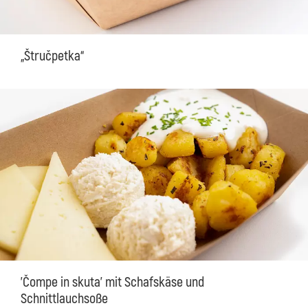
„Štručpetka“
'Čompe in skuta' mit Schafskäse und
Schnittlauchsoße