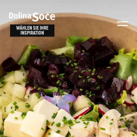
Inspiration
Wählen Sie ein
finden
WÄHLEN SIE IHRE
INSPIRATION
Erlebnis
Finden Sie Aktivitäten, Attraktionen und
Unterhaltungsmöglichkeiten im Soča-Tal
oder wählen Sie aus unseren Reisetipps.
TOLMINER KLAMMEN
JAVORCA
RIVER PASS
JULIANA TRAIL
Suche...
ALPE ADRIA TRAIL