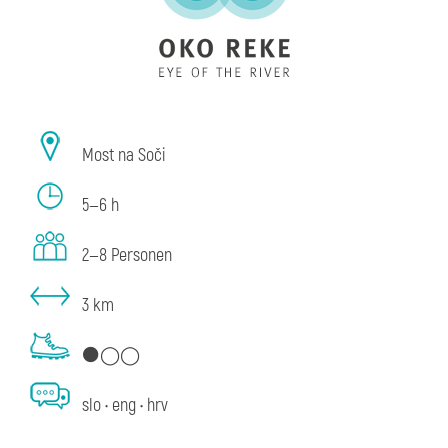
Most na Soči
5—6 h
2—8 Personen
3 km
⚫◯◯
slo • eng • hrv