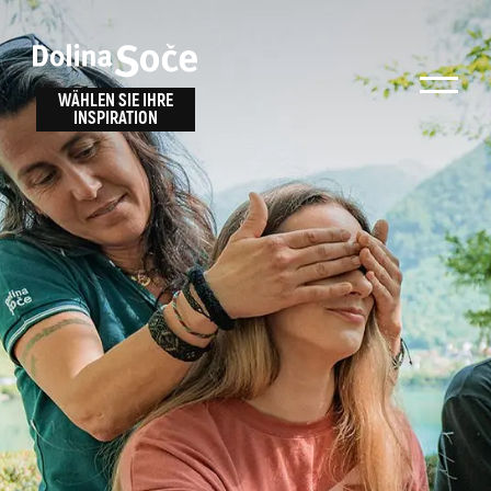
Inspiration
Wählen Sie ein
finden
WÄHLEN SIE IHRE
INSPIRATION
Erlebnis
Finden Sie Aktivitäten, Attraktionen und
Unterhaltungsmöglichkeiten im Soča-Tal
oder wählen Sie aus unseren Reisetipps.
TOLMINER KLAMMEN
JAVORCA
RIVER PASS
JULIANA TRAIL
Suche...
ALPE ADRIA TRAIL