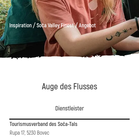
äge
Kanin
Wanderwege
Museum
von
/
/
Inspiration
Soča Valley Finest
Angebot
Kobarid
Auge des Flusses
Dienstleister
Tourismusverband des Soča-Tals
Rupa 17, 5230 Bovec