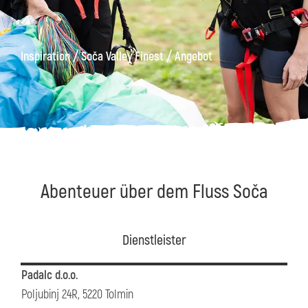
äge
Kanin
Wanderwege
Museum
von
/
/
Inspiration
Soča Valley Finest
Angebot
Kobarid
Abenteuer über dem Fluss Soča
Dienstleister
Padalc d.o.o.
Poljubinj 24R, 5220 Tolmin