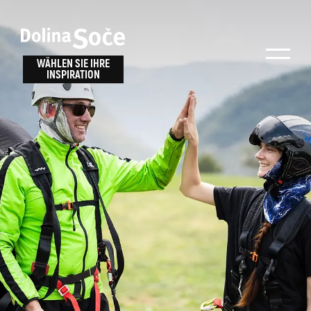
Inspiration
Wählen Sie ein
finden
WÄHLEN SIE IHRE
INSPIRATION
Erlebnis
Finden Sie Aktivitäten, Attraktionen und
Unterhaltungsmöglichkeiten im Soča-Tal
oder wählen Sie aus unseren Reisetipps.
TOLMINER KLAMMEN
JAVORCA
RIVER PASS
JULIANA TRAIL
Suche...
ALPE ADRIA TRAIL