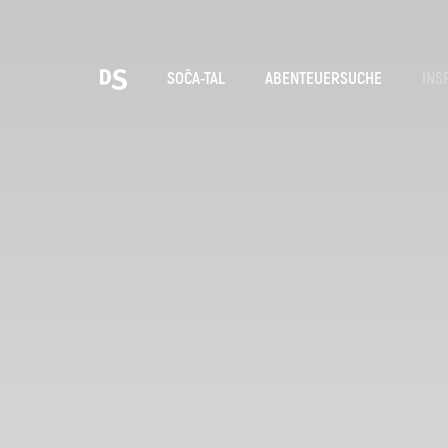
Wäh
SOČA-TAL
ABENTEUERSUCHE
INS
TOLMINER KLAMMEN
Suche...
Vorschläge