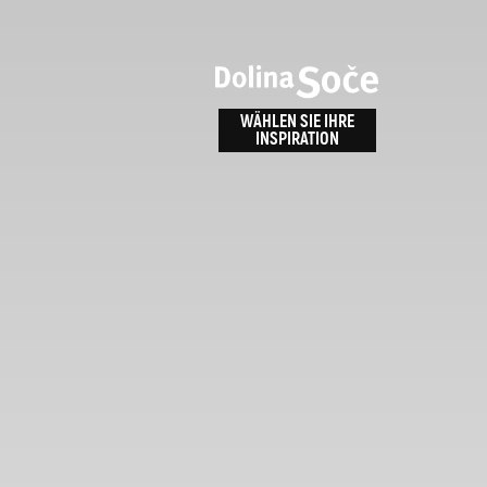
n
bnis
WÄHLEN SIE IHRE
INSPIRATION
ALPE ADRIA TRAIL
id
Anreise zu uns