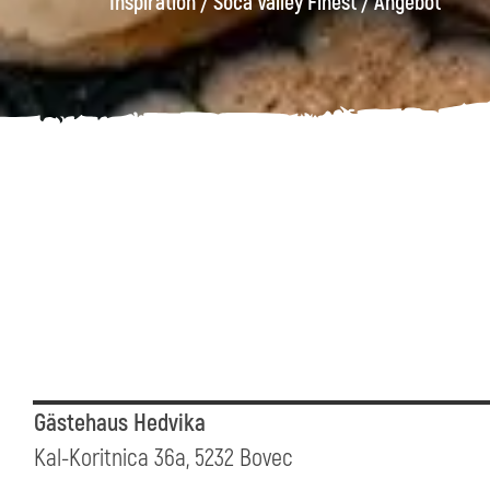
Inspiration
/
Soča Valley Finest
/
Angebot
Gästehaus Hedvika
Kal-Koritnica 36a, 5232 Bovec