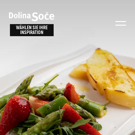
Inspiration
Wählen Sie ein
finden
WÄHLEN SIE IHRE
INSPIRATION
Erlebnis
Finden Sie Aktivitäten, Attraktionen und
Unterhaltungsmöglichkeiten im Soča-Tal
oder wählen Sie aus unseren Reisetipps.
TOLMINER KLAMMEN
JAVORCA
RIVER PASS
JULIANA TRAIL
Suche...
ALPE ADRIA TRAIL