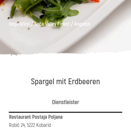
äge
Kanin
Wanderwege
Museum
von
/
/
Inspiration
Soča Valley Finest
Angebot
Kobarid
Spargel mit Erdbeeren
Dienstleister
Restaurant Postaja Poljana
Robič 24, 5222 Kobarid