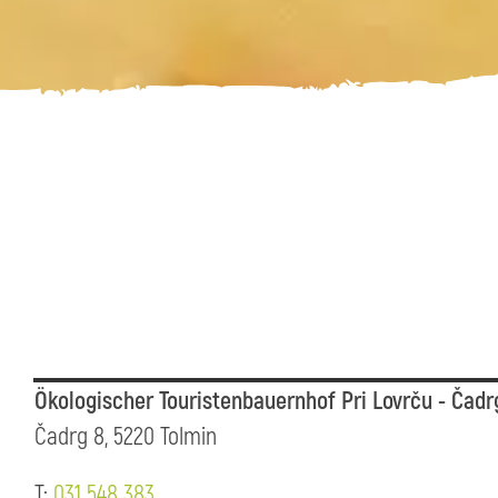
Ökologischer Touristenbauernhof Pri Lovrču - Čadr
Čadrg 8, 5220 Tolmin
T:
031 548 383