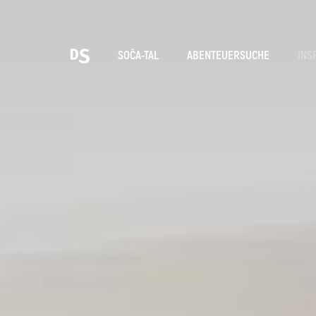
Wäh
SOČA-TAL
ABENTEUERSUCHE
INS
TOLMINER KLAMMEN
Suche...
Vorschläge