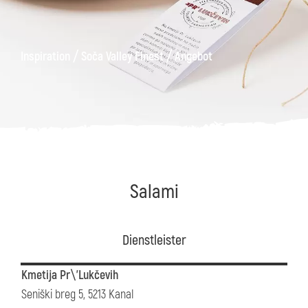
äge
Kanin
Wanderwege
Museum
von
/
/
Inspiration
Soča Valley Finest
Angebot
Kobarid
Salami
Dienstleister
Kmetija Pr\'Lukčevih
Seniški breg 5, 5213 Kanal