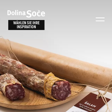
Inspiration
Wählen Sie ein
finden
WÄHLEN SIE IHRE
INSPIRATION
Erlebnis
Finden Sie Aktivitäten, Attraktionen und
Unterhaltungsmöglichkeiten im Soča-Tal
oder wählen Sie aus unseren Reisetipps.
TOLMINER KLAMMEN
JAVORCA
RIVER PASS
JULIANA TRAIL
Suche...
ALPE ADRIA TRAIL