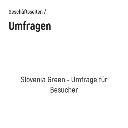
Geschäftsseiten /
äge
Kanin
Wanderwege
Museum
von
Umfragen
Kobarid
Slovenia Green - Umfrage für
Besucher