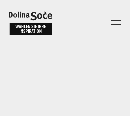
Inspiration
Wählen Sie ein
finden
WÄHLEN SIE IHRE
INSPIRATION
Erlebnis
Finden Sie Aktivitäten, Attraktionen und
Unterhaltungsmöglichkeiten im Soča-Tal
oder wählen Sie aus unseren Reisetipps.
TOLMINER KLAMMEN
JAVORCA
RIVER PASS
JULIANA TRAIL
Suche...
ALPE ADRIA TRAIL