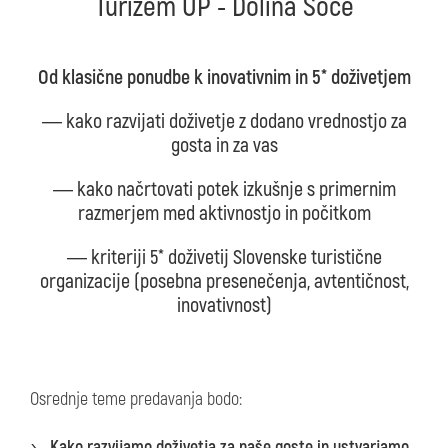
Turizem UP - Dolina Soče
Od klasične ponudbe k inovativnim in 5* doživetjem
― kako razvijati doživetje z dodano vrednostjo za
gosta in za vas
― kako načrtovati potek izkušnje s primernim
razmerjem med aktivnostjo in počitkom
― kriteriji 5* doživetij Slovenske turistične
organizacije (posebna presenečenja, avtentičnost,
inovativnost)
Osrednje teme predavanja bodo:
Kako razvijamo doživetja za naše goste in ustvarjamo