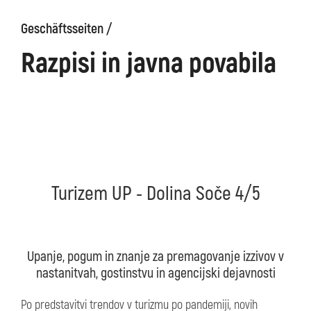
Geschäftsseiten /
äge
Kanin
Wanderwege
Museum
von
Razpisi in javna povabila
Kobarid
Turizem UP - Dolina Soče 4/5
Upanje, pogum in znanje za premagovanje izzivov v
nastanitvah, gostinstvu in agencijski dejavnosti
Po predstavitvi trendov v turizmu po pandemiji, novih