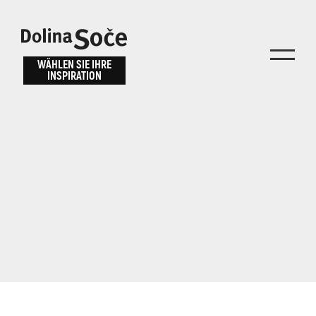
Inspiration
Wählen Sie ein
finden
WÄHLEN SIE IHRE
INSPIRATION
Erlebnis
Finden Sie Aktivitäten, Attraktionen und
Unterhaltungsmöglichkeiten im Soča-Tal
oder wählen Sie aus unseren Reisetipps.
TOLMINER KLAMMEN
JAVORCA
RIVER PASS
JULIANA TRAIL
Suche...
ALPE ADRIA TRAIL