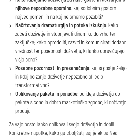
njihove nepozabne spomine
: kaj sodobnim gostom
največ pomeni in na kaj ne smemo pozabiti?
Načrtovanje dramaturgije in poteka izkušnje
: kako
začeti doživetje in stopnjevati dinamiko do vrha ter
zaključka; kako opredeliti, razviti in komunicirati dodano
vrednost ter posebnosti doživetja, ki lahko upravičujejo
višjo ceno?
Posebne pozornosti in presenečenja
: kaj si gostje želijo
in kdaj bo zanje doživetje nepozabno ali celo
transformativno?
Oblikovanje paketa in ponudbe
: od ideje doživetja do
paketa s ceno in dobro marketinško zgodbo, ki doživetje
prodaja
Za vajo boste lahko oblikovali svoje doživetje in dobili
konkretne napotke, kako ga izboljšati, saj je ekipa Nea