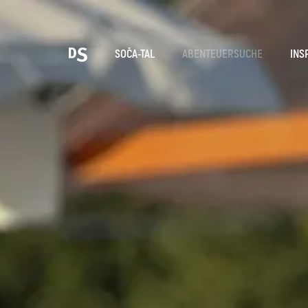
Wäh
SOČA-TAL
ABENTEUERSUCHE
INS
TOLMINER KLAMMEN
Suche...
Vorschläge