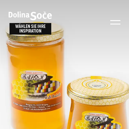
Inspiration
Wählen Sie ein
finden
WÄHLEN SIE IHRE
INSPIRATION
Erlebnis
Finden Sie Aktivitäten, Attraktionen und
Unterhaltungsmöglichkeiten im Soča-Tal
oder wählen Sie aus unseren Reisetipps.
TOLMINER KLAMMEN
JAVORCA
RIVER PASS
JULIANA TRAIL
Suche...
ALPE ADRIA TRAIL