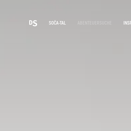
Wäh
SOČA-TAL
ABENTEUERSUCHE
INS
TOLMINER KLAMMEN
Suche...
Vorschläge