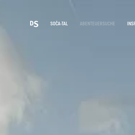
Wäh
SOČA-TAL
ABENTEUERSUCHE
INS
TOLMINER KLAMMEN
Suche...
Vorschläge