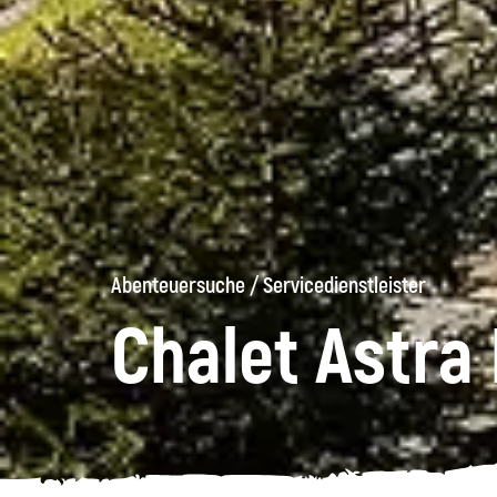
Abenteuersuche
/
Servicedienstleister
Chalet Astra