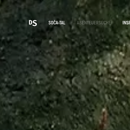
Wäh
SOČA-TAL
ABENTEUERSUCHE
INS
TOLMINER KLAMMEN
Suche...
Vorschläge