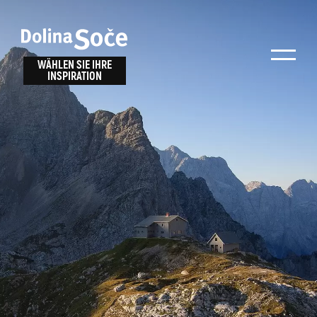
Inspiration
Wählen Sie ein
finden
WÄHLEN SIE IHRE
INSPIRATION
Erlebnis
Finden Sie Aktivitäten, Attraktionen und
Unterhaltungsmöglichkeiten im Soča-Tal
oder wählen Sie aus unseren Reisetipps.
TOLMINER KLAMMEN
JAVORCA
RIVER PASS
JULIANA TRAIL
Suche...
ALPE ADRIA TRAIL