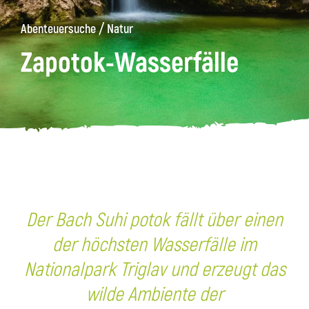
/
Abenteuersuche
Natur
äge
Kanin
Wanderwege
Museum
von
Zapotok-Wasserfälle
Kobarid
Der Bach Suhi potok fällt über einen
der höchsten Wasserfälle im
Nationalpark Triglav und erzeugt das
wilde Ambiente der