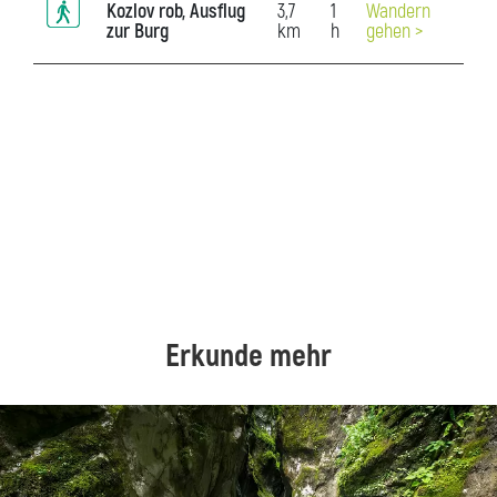
Kozlov rob, Ausflug
3,7
1
Wandern
zur Burg
km
h
gehen >
Erkunde mehr