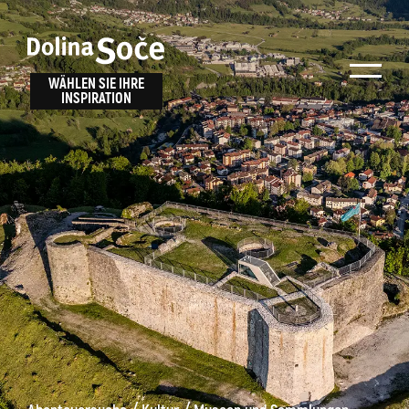
Inspiration
Wählen Sie ein
finden
WÄHLEN SIE IHRE
INSPIRATION
Erlebnis
Finden Sie Aktivitäten, Attraktionen und
Unterhaltungsmöglichkeiten im Soča-Tal
oder wählen Sie aus unseren Reisetipps.
TOLMINER KLAMMEN
JAVORCA
RIVER PASS
JULIANA TRAIL
Suche...
ALPE ADRIA TRAIL