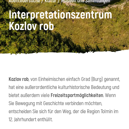
/
/
Abenteuersuche
Kultur
Museen und Sammlungen
Interpretationszentrum
äge
Kanin
Wanderwege
Museum
von
Kozlov rob
Kobarid
Kozlov rob
, von Einheimischen einfach Grad (Burg) genannt,
hat eine außerordentliche kulturhistorische Bedeutung und
bietet außerdem viele
Freizeitsportmöglichkeiten
. Wenn
Sie Bewegung mit Geschichte verbinden möchten,
entscheiden Sie sich für den Weg, der die Region Tolmin im
12. Jahrhundert enthüllt.