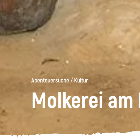
Abenteuersuche
/
Kultur
Molkerei am 