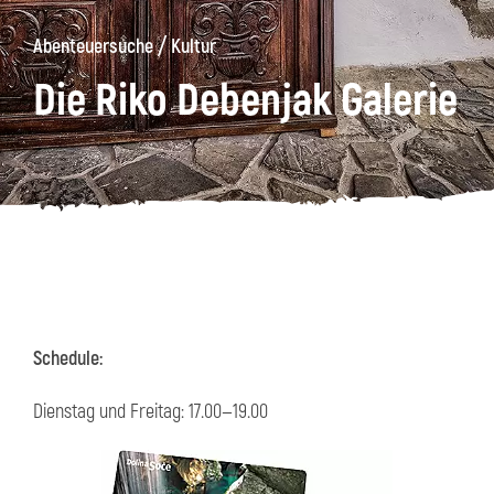
/
Abenteuersuche
Kultur
äge
Kanin
Wanderwege
Museum
von
Die Riko Debenjak Galerie
Kobarid
Schedule:
Dienstag und Freitag: 17.00—19.00