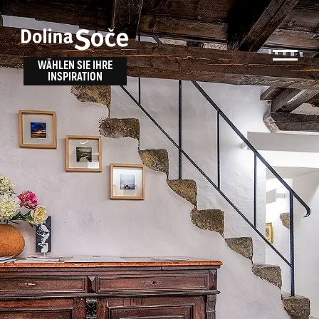
Inspiration
Wählen Sie ein
finden
WÄHLEN SIE IHRE
INSPIRATION
Erlebnis
Finden Sie Aktivitäten, Attraktionen und
Unterhaltungsmöglichkeiten im Soča-Tal
oder wählen Sie aus unseren Reisetipps.
TOLMINER KLAMMEN
JAVORCA
RIVER PASS
JULIANA TRAIL
Suche...
ALPE ADRIA TRAIL