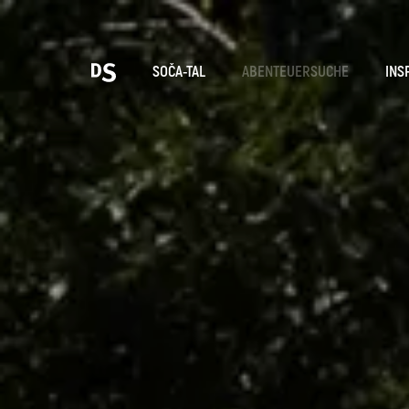
Wäh
SOČA-TAL
ABENTEUERSUCHE
INS
TOLMINER KLAMMEN
Suche...
Vorschläge