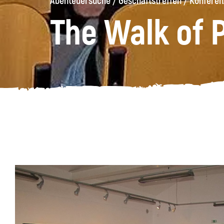
Abenteuersuche
/
Geschäftstreffen
/
Konferen
The Walk of 