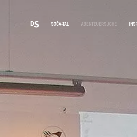
Wäh
SOČA-TAL
ABENTEUERSUCHE
INS
TOLMINER KLAMMEN
Suche...
Vorschläge