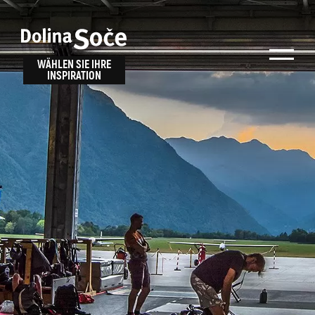
Inspiration
Wählen Sie ein
finden
WÄHLEN SIE IHRE
INSPIRATION
Erlebnis
Finden Sie Aktivitäten, Attraktionen und
Unterhaltungsmöglichkeiten im Soča-Tal
oder wählen Sie aus unseren Reisetipps.
TOLMINER KLAMMEN
JAVORCA
RIVER PASS
JULIANA TRAIL
Suche...
ALPE ADRIA TRAIL