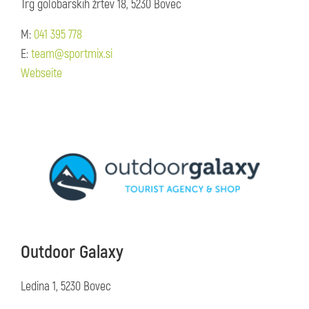
Trg golobarskih žrtev 18, 5230 Bovec
M:
041 395 778
E:
team@sportmix.si
Webseite
Outdoor Galaxy
Ledina 1, 5230 Bovec