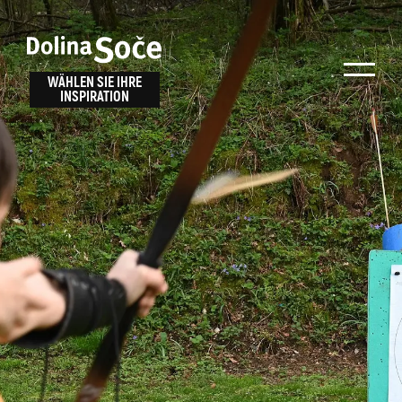
Inspiration
Wählen Sie ein
finden
WÄHLEN SIE IHRE
INSPIRATION
Erlebnis
Finden Sie Aktivitäten, Attraktionen und
Unterhaltungsmöglichkeiten im Soča-Tal
oder wählen Sie aus unseren Reisetipps.
TOLMINER KLAMMEN
JAVORCA
RIVER PASS
JULIANA TRAIL
Suche...
ALPE ADRIA TRAIL