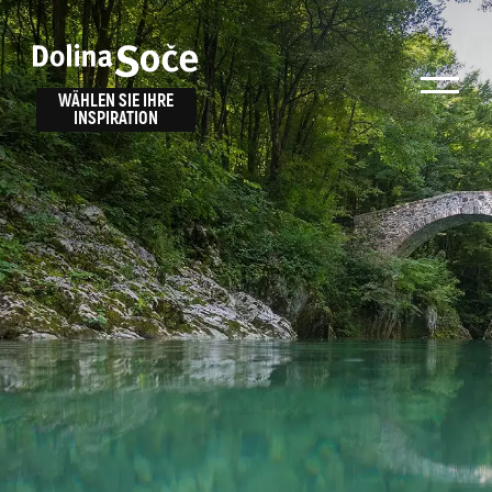
Inspiration
Wählen Sie ein
finden
WÄHLEN SIE IHRE
INSPIRATION
Erlebnis
Finden Sie Aktivitäten, Attraktionen und
Unterhaltungsmöglichkeiten im Soča-Tal
oder wählen Sie aus unseren Reisetipps.
TOLMINER KLAMMEN
JAVORCA
RIVER PASS
JULIANA TRAIL
Suche...
ALPE ADRIA TRAIL