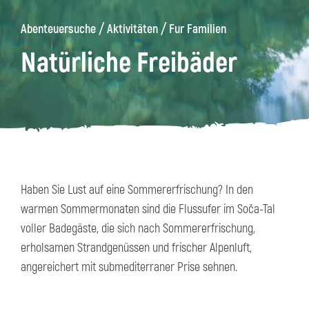
/
/
Abenteuersuche
Aktivitäten
Fur Familien
äge
Kanin
Wanderwege
Museum
von
Natürliche Freibäder
Kobarid
Haben Sie Lust auf eine Sommererfrischung? In den
warmen Sommermonaten sind die Flussufer im Soča-Tal
voller Badegäste, die sich nach Sommererfrischung,
erholsamen Strandgenüssen und frischer Alpenluft,
angereichert mit submediterraner Prise sehnen.