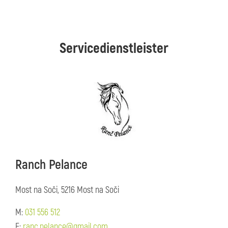
Servicedienstleister
Ranch Pelance
Most na Soči, 5216 Most na Soči
M:
031 556 512
E:
ranc.pelance@gmail.com