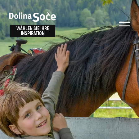
Inspiration
Wählen Sie ein
finden
WÄHLEN SIE IHRE
INSPIRATION
Erlebnis
Finden Sie Aktivitäten, Attraktionen und
Unterhaltungsmöglichkeiten im Soča-Tal
oder wählen Sie aus unseren Reisetipps.
TOLMINER KLAMMEN
JAVORCA
RIVER PASS
JULIANA TRAIL
Suche...
ALPE ADRIA TRAIL