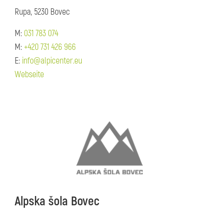
Rupa, 5230 Bovec
M:
031 783 074
M:
+420 731 426 966
E:
info@alpicenter.eu
Webseite
Alpska šola Bovec