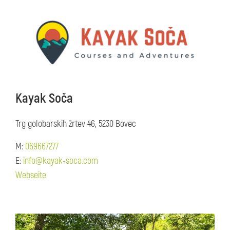
Kayak Soča
Trg golobarskih žrtev 46, 5230 Bovec
M:
069667277
E:
info@kayak-soca.com
Webseite