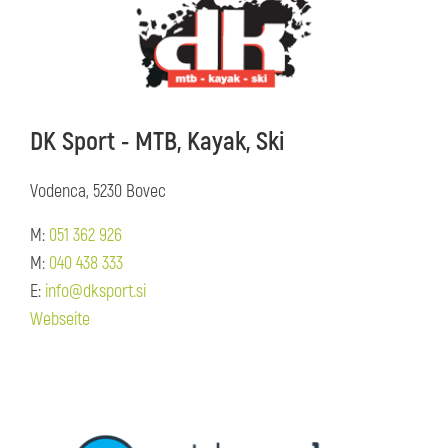
DK Sport - MTB, Kayak, Ski
Vodenca, 5230 Bovec
M:
051 362 926
M:
040 438 333
E:
info@dksport.si
Webseite