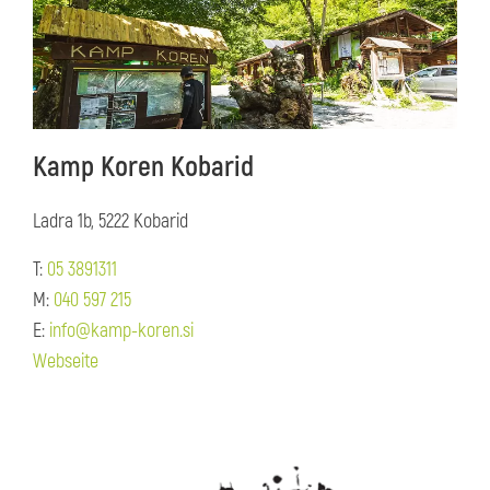
Kamp Koren Kobarid
Ladra 1b, 5222 Kobarid
T:
05 3891311
M:
040 597 215
E:
info@kamp-koren.si
Webseite