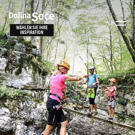
Inspiration
Wählen Sie ein
finden
WÄHLEN SIE IHRE
INSPIRATION
Erlebnis
Finden Sie Aktivitäten, Attraktionen und
Unterhaltungsmöglichkeiten im Soča-Tal
oder wählen Sie aus unseren Reisetipps.
TOLMINER KLAMMEN
JAVORCA
RIVER PASS
JULIANA TRAIL
Suche...
ALPE ADRIA TRAIL