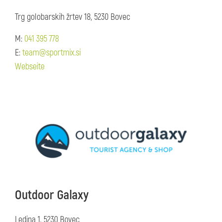
Trg golobarskih žrtev 18, 5230 Bovec
M:
041 395 778
E:
team@sportmix.si
Webseite
Outdoor Galaxy
Ledina 1, 5230 Bovec