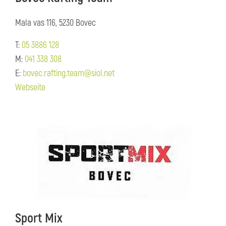
Mala vas 116, 5230 Bovec
T:
05 3886 128
M:
041 338 308
E:
bovec.rafting.team@siol.net
Webseite
Sport Mix