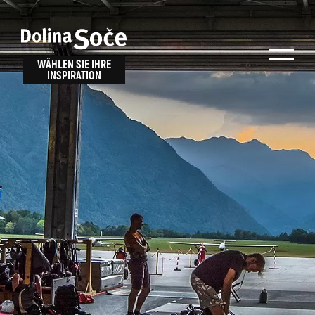
Inspiration
Wählen Sie ein
finden
WÄHLEN SIE IHRE
INSPIRATION
Erlebnis
Finden Sie Aktivitäten, Attraktionen und
Unterhaltungsmöglichkeiten im Soča-Tal
oder wählen Sie aus unseren Reisetipps.
TOLMINER KLAMMEN
JAVORCA
RIVER PASS
JULIANA TRAIL
Suche...
ALPE ADRIA TRAIL