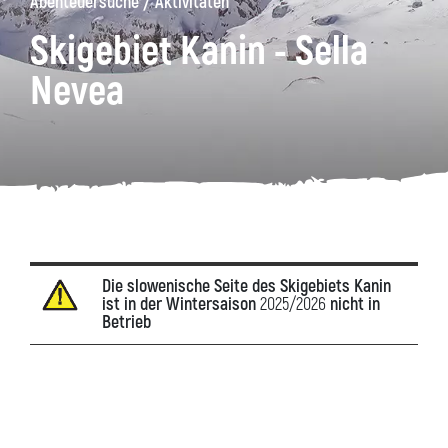
/
Abenteuersuche
Aktivitäten
Skigebiet Kanin - Sella
äge
Kanin
Wanderwege
Museum
von
Nevea
Kobarid
Die slowenische Seite des Skigebiets Kanin
ist in der Wintersaison
2025/2026
nicht in
Betrieb