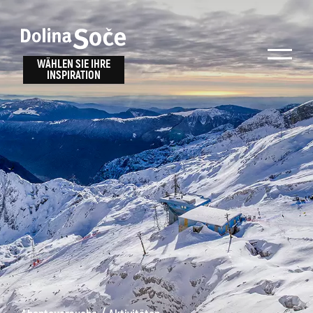
Inspiration
Wählen Sie ein
finden
WÄHLEN SIE IHRE
INSPIRATION
Erlebnis
Finden Sie Aktivitäten, Attraktionen und
Unterhaltungsmöglichkeiten im Soča-Tal
oder wählen Sie aus unseren Reisetipps.
TOLMINER KLAMMEN
JAVORCA
RIVER PASS
JULIANA TRAIL
Suche...
ALPE ADRIA TRAIL