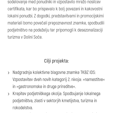
sodelovanje med ponudniki in vzpostavilo mrežo nosilcev
certifikata, kar bo prispevalo k bolj povezani in kakovostni
lokalni ponudbi. Z dogodki, predstavitvami in promocijskimi
materiali bomo povečali prepoznavnost znamke, spodbudili
podjetništvo na podeželju ter pripomogli k desezonalizaciji
turizma v Dolini Soče.
Cilji projekta:
Nadgradnja kolektivne blagovne znamke TKBZ IDS:
Vzpostavitev dveh novih kategorij 2. nivoja: »namestitve«
in »gastronomske in druge prireditve«.
Krepitev podjetniškega okolja: Spodbujanje lokalnega
podjetništva, zlasti v sektorjih kmetijstva, turizma in
rokodelstva.