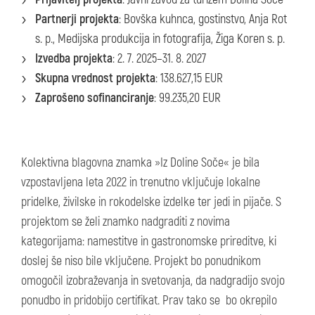
Partnerji projekta
: Bovška kuhnca, gostinstvo, Anja Rot
s. p., Medijska produkcija in fotografija, Žiga Koren s. p.
Izvedba projekta
: 2. 7. 2025–31. 8. 2027
Skupna vrednost projekta
: 138.627,15 EUR
Zaprošeno sofinanciranje
: 99.235,20 EUR
Kolektivna blagovna znamka »Iz Doline Soče« je bila
vzpostavljena leta 2022 in trenutno vključuje lokalne
pridelke, živilske in rokodelske izdelke ter jedi in pijače. S
projektom se želi znamko nadgraditi z novima
kategorijama: namestitve in gastronomske prireditve, ki
doslej še niso bile vključene. Projekt bo ponudnikom
omogočil izobraževanja in svetovanja, da nadgradijo svojo
ponudbo in pridobijo certifikat. Prav tako se bo okrepilo