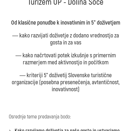
Turizem UP - Dolina Soče
Od klasične ponudbe k inovativnim in 5* doživetjem
― kako razvijati doživetje z dodano vrednostjo za
gosta in za vas
― kako načrtovati potek izkušnje s primernim
razmerjem med aktivnostjo in počitkom
― kriteriji 5* doživetij Slovenske turistične
organizacije (posebna presenečenja, avtentičnost,
inovativnost)
Osrednje teme predavanja bodo:
Kako razvijamo doživetja za naše goste in ustvarjamo