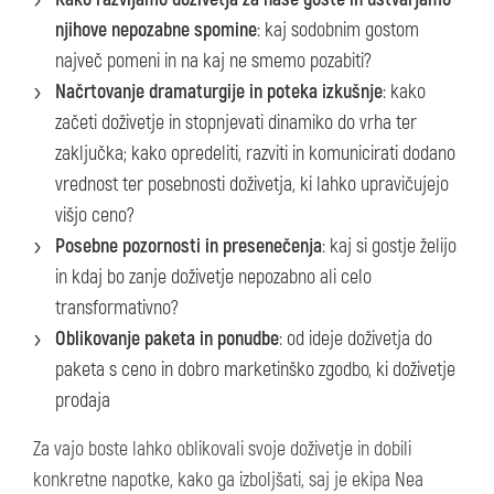
njihove nepozabne spomine
: kaj sodobnim gostom
največ pomeni in na kaj ne smemo pozabiti?
Načrtovanje dramaturgije in poteka izkušnje
: kako
začeti doživetje in stopnjevati dinamiko do vrha ter
zaključka; kako opredeliti, razviti in komunicirati dodano
vrednost ter posebnosti doživetja, ki lahko upravičujejo
višjo ceno?
Posebne pozornosti in presenečenja
: kaj si gostje želijo
in kdaj bo zanje doživetje nepozabno ali celo
transformativno?
Oblikovanje paketa in ponudbe
: od ideje doživetja do
paketa s ceno in dobro marketinško zgodbo, ki doživetje
prodaja
Za vajo boste lahko oblikovali svoje doživetje in dobili
konkretne napotke, kako ga izboljšati, saj je ekipa Nea