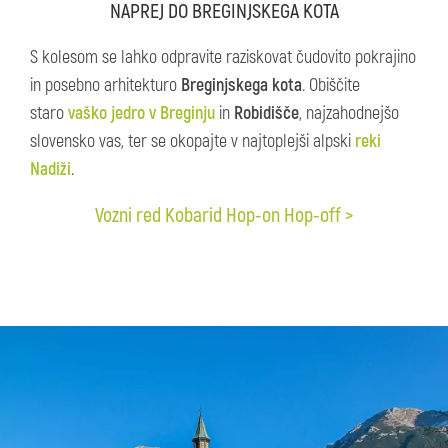
NAPREJ DO BREGINJSKEGA KOTA
S kolesom se lahko odpravite raziskovat čudovito pokrajino
in posebno arhitekturo
Breginjskega kota
. Obiščite
staro
vaško jedro v Breginju
in
Robidišče
, najzahodnejšo
slovensko vas, ter se okopajte v najtoplejši alpski
reki
Nadiži
.
Vozni red Kobarid Hop-on Hop-off >