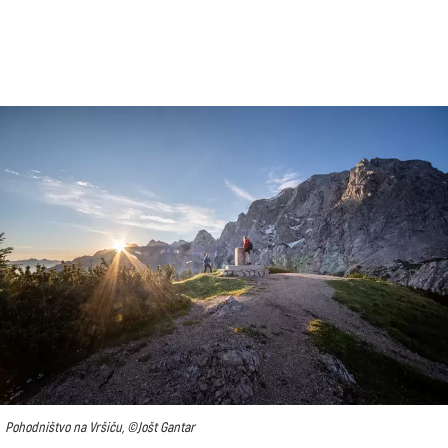
Pohodništvo na Vršiču, ©Jošt Gantar