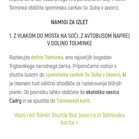
Tolminke obiščite spominsko cerkev Sv. Duha v Javorci.
NAMIGI ZA IZLET
1. Z VLAKOM DO MOSTA NA SOČI, Z AVTOBUSOM NAPREJ
V DOLINO TOLMINKE
Raziskujte
dolino Tolminke
, eno največjih bogastev
Triglavskega narodnega parka. Priporočamo vožnjo s
shuttle busom do
spominske cerkve Sv. Duha v Javorci
, ki
je obenem tudi odlično izhodišče za raziskovanje bližnjih
planin. Ob povratku lahko obiščete še
ekološko vasico
Čadrg
in se spustite do
Tolminskih korit
.
Vozni red Tolmin Shuttle Bus Javorca in Tolminska
korita >