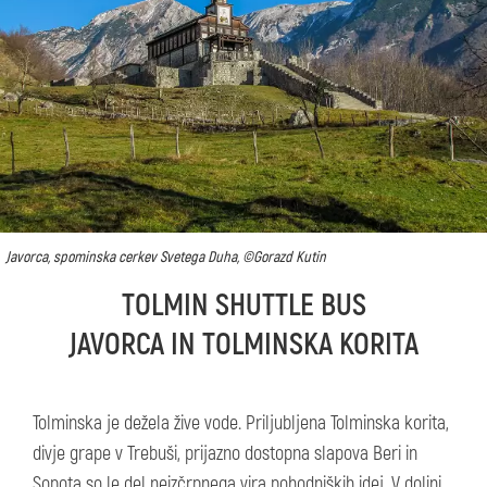
Javorca, spominska cerkev Svetega Duha, ©Gorazd Kutin
TOLMIN SHUTTLE BUS
JAVORCA IN TOLMINSKA KORITA
Tolminska je dežela žive vode. Priljubljena Tolminska korita,
divje grape v Trebuši, prijazno dostopna slapova Beri in
Sopota so le del neizčrpnega vira pohodniških idej. V dolini