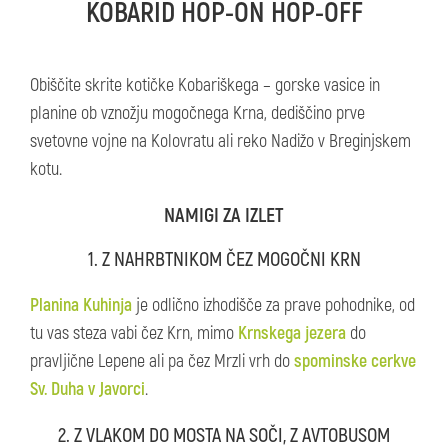
KOBARID HOP-ON HOP-OFF
Obiščite skrite kotičke Kobariškega – gorske vasice in
planine ob vznožju mogočnega Krna, dediščino prve
svetovne vojne na Kolovratu ali reko Nadižo v Breginjskem
kotu.
NAMIGI ZA IZLET
1. Z NAHRBTNIKOM ČEZ MOGOČNI KRN
Planina Kuhinja
je odlično izhodišče za prave pohodnike, od
tu vas steza vabi čez Krn, mimo
Krnskega jezera
do
pravljične Lepene ali pa čez Mrzli vrh do
spominske cerkve
Sv. Duha v Javorci
.
2. Z VLAKOM DO MOSTA NA SOČI, Z AVTOBUSOM