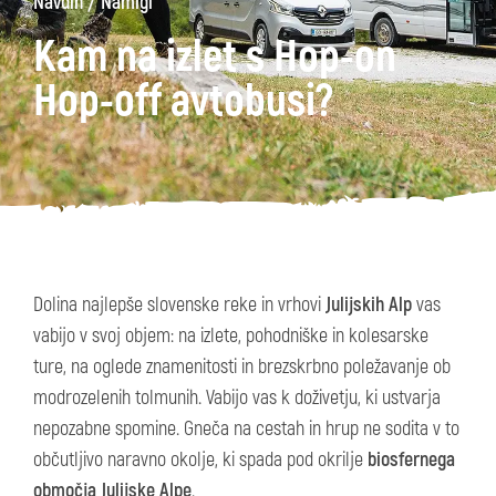
/
Navdih
Namigi
Kam na izlet s Hop-on
Hop-off avtobusi?
Dolina najlepše slovenske reke in vrhovi
Julijskih Alp
vas
vabijo v svoj objem: na izlete, pohodniške in kolesarske
ture, na oglede znamenitosti in brezskrbno poležavanje ob
modrozelenih tolmunih. Vabijo vas k doživetju, ki ustvarja
nepozabne spomine. Gneča na cestah in hrup ne sodita v to
občutljivo naravno okolje, ki spada pod okrilje
biosfernega
območja Julijske Alpe
.