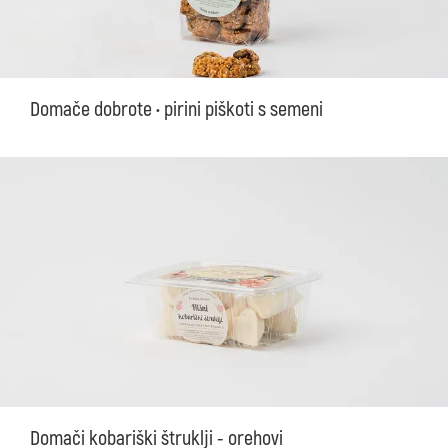
Domače dobrote • pirini piškoti s semeni
Domači kobariški štruklji - orehovi