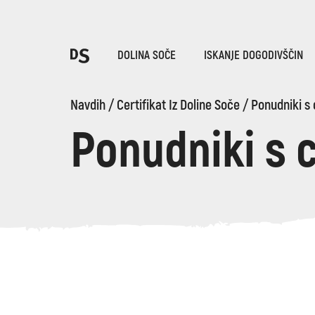
Iz
DOLINA SOČE
ISKANJE DOGODIVŠČIN
Po
Navdih
/
Certifikat Iz Doline Soče
/
Ponudniki s 
Ponudniki s 
TOLMINSKA KORITA
Iskani niz...
Predlogi