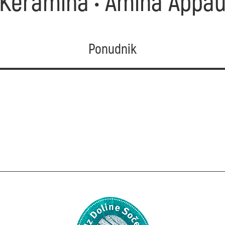
Keramina • Amina Appa
Ponudnik