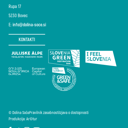
Rupa 17
5230 Bovec
E:
info@dolina-soce.si
KONTAKTI
© Dolina Soče
Pravilnik zasebnosti
Izjava o dostopnosti
Produkcija: Ar©tur