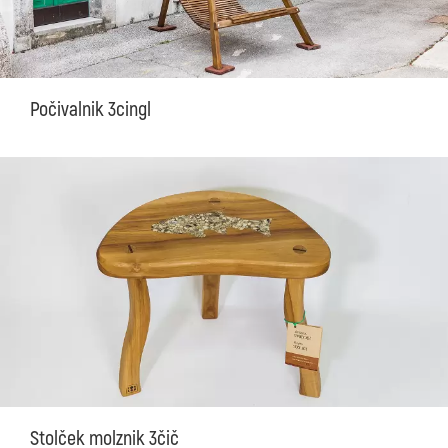
Počivalnik 3cingl
Stolček molznik 3čič