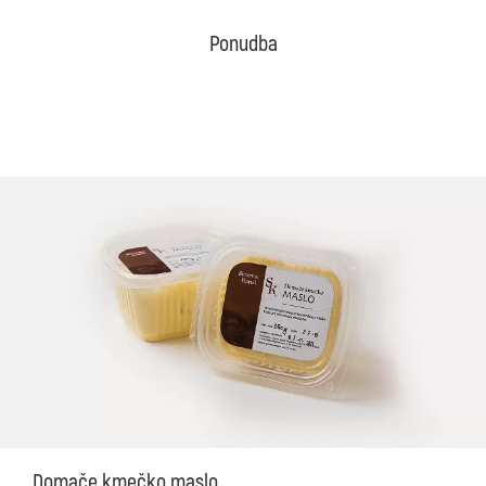
Ponudba
Domače kmečko maslo