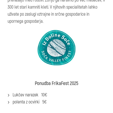
prenašajo med rodovi. Zorijo ga naravno po več mesecev, v
300 let stari kamniti kleti. V njihovih specialitetah lahko
uživate po zaslugi vztrajne in srčne gospodarice in
upornega gospodarja.
Ponudba FrikaFest 2025
Lukčev narezek 10€
polenta z ocvirki 5€