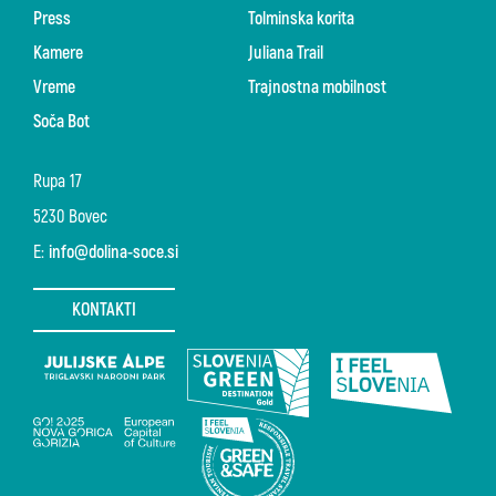
Press
Tolminska korita
Kamere
Juliana Trail
Vreme
Trajnostna mobilnost
Soča Bot
Rupa 17
5230 Bovec
E:
info@dolina-soce.si
KONTAKTI