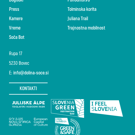
Dogodki
Pohodništvo
Press
Tolminska korita
Kamere
Juliana Trail
Vreme
Trajnostna mobilnost
Soča Bot
Rupa 17
5230 Bovec
E:
info@dolina-soce.si
KONTAKTI