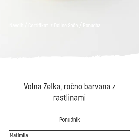
/
/
Navdih
Certifikat Iz Doline Soče
Ponudba
Volna Zelka, ročno barvana z
rastlinami
Ponudnik
Matimila