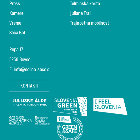
Press
Tolminska korita
Kamere
Juliana Trail
Vreme
Trajnostna mobilnost
Soča Bot
Rupa 17
5230 Bovec
E:
info@dolina-soce.si
KONTAKTI