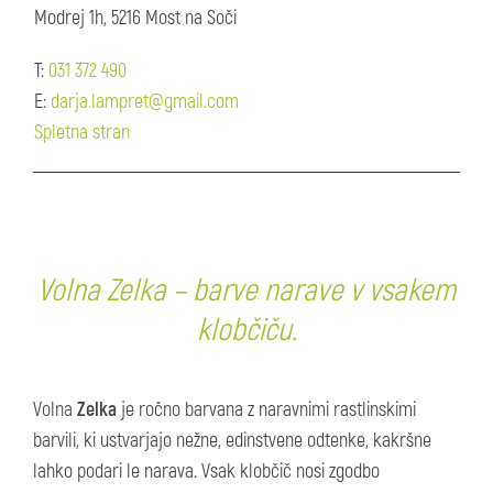
Modrej 1h, 5216 Most na Soči
T:
031 372 490
E:
darja.lampret@gmail.com
Spletna stran
Volna Zelka – barve narave v vsakem
klobčiču.
Volna
Zelka
je ročno barvana z naravnimi rastlinskimi
barvili, ki ustvarjajo nežne, edinstvene odtenke, kakršne
lahko podari le narava. Vsak klobčič nosi zgodbo