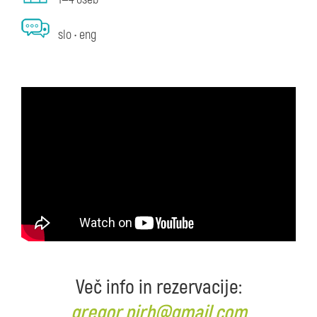
slo • eng
Več info in rezervacije:
gregor.pirh@gmail.com