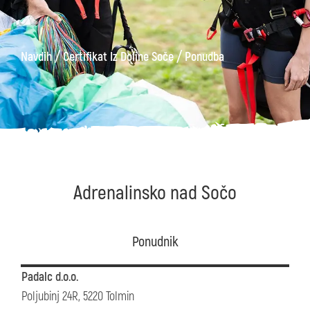
/
/
Navdih
Certifikat Iz Doline Soče
Ponudba
Adrenalinsko nad Sočo
Ponudnik
Padalc d.o.o.
Poljubinj 24R, 5220 Tolmin