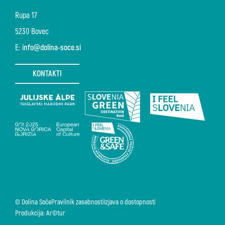
Rupa 17
5230 Bovec
E:
info@dolina-soce.si
KONTAKTI
© Dolina Soče
Pravilnik zasebnosti
Izjava o dostopnosti
Produkcija: Ar©tur