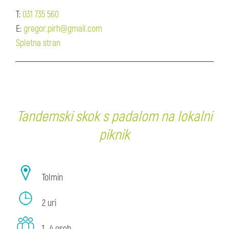
T:
031 735 560
E:
gregor.pirh@gmail.com
Spletna stran
Tandemski skok s padalom na lokalni
piknik
Tolmin
2 uri
1—4 oseb