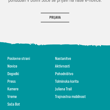
ponudbah v Dolini Soče se prijavi na naše e-novice.
PRIJAVA
Poslovne strani
Nastanitve
Novice
Aktivnosti
Dogodki
Pohodništvo
Press
Tolminska korita
Kamere
Juliana Trail
Vreme
Trajnostna mobilnost
Soča Bot