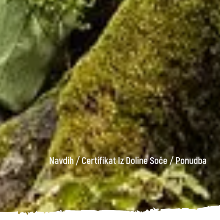
Navdih
/
Certifikat Iz Doline Soče
/
Ponudba