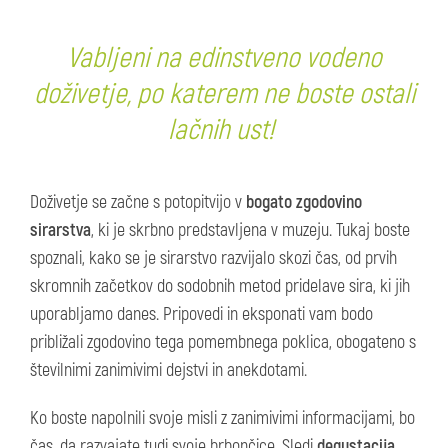
Vabljeni na edinstveno vodeno
doživetje, po katerem ne boste ostali
lačnih ust!
Doživetje se začne s potopitvijo v
bogato zgodovino
sirarstva
, ki je skrbno predstavljena v muzeju. Tukaj boste
spoznali, kako se je sirarstvo razvijalo skozi čas, od prvih
skromnih začetkov do sodobnih metod pridelave sira, ki jih
uporabljamo danes. Pripovedi in eksponati vam bodo
približali zgodovino tega pomembnega poklica, obogateno s
številnimi zanimivimi dejstvi in anekdotami.
Ko boste napolnili svoje misli z zanimivimi informacijami, bo
čas, da razvajate tudi svoje brbončice. Sledi
degustacija