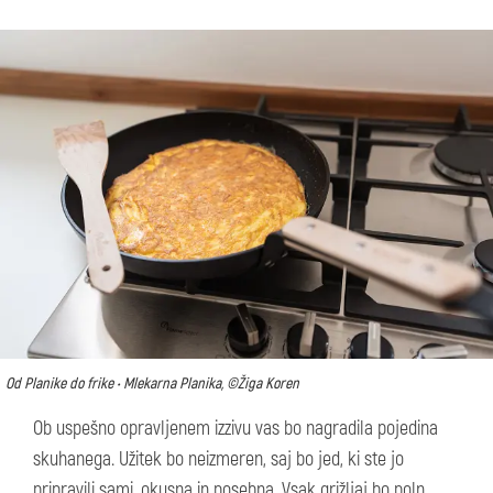
Od Planike do frike • Mlekarna Planika, ©Žiga Koren
Ob uspešno opravljenem izzivu vas bo nagradila pojedina
skuhanega. Užitek bo neizmeren, saj bo jed, ki ste jo
pripravili sami, okusna in posebna. Vsak grižljaj bo poln