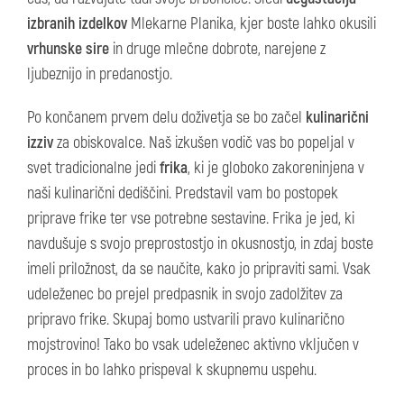
izbranih izdelkov
Mlekarne Planika, kjer boste lahko okusili
vrhunske sire
in druge mlečne dobrote, narejene z
ljubeznijo in predanostjo.
Po končanem prvem delu doživetja se bo začel
kulinarični
izziv
za obiskovalce. Naš izkušen vodič vas bo popeljal v
svet tradicionalne jedi
frika
, ki je globoko zakoreninjena v
naši kulinarični dediščini. Predstavil vam bo postopek
priprave frike ter vse potrebne sestavine. Frika je jed, ki
navdušuje s svojo preprostostjo in okusnostjo, in zdaj boste
imeli priložnost, da se naučite, kako jo pripraviti sami. Vsak
udeleženec bo prejel predpasnik in svojo zadolžitev za
pripravo frike. Skupaj bomo ustvarili pravo kulinarično
mojstrovino! Tako bo vsak udeleženec aktivno vključen v
proces in bo lahko prispeval k skupnemu uspehu.