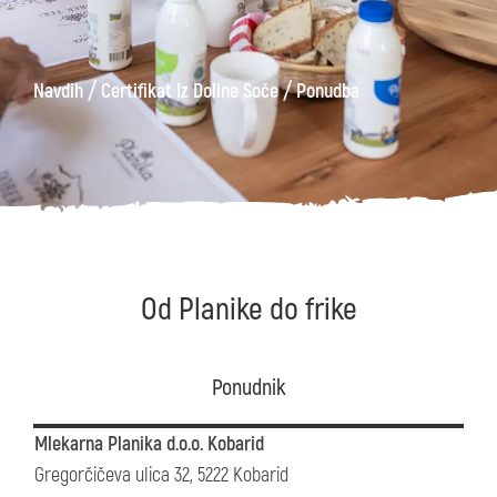
/
/
Navdih
Certifikat Iz Doline Soče
Ponudba
Od Planike do frike
Ponudnik
Mlekarna Planika d.o.o. Kobarid
Gregorčičeva ulica 32, 5222 Kobarid