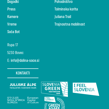
Dogodki
Pohodništvo
Press
Tolminska korita
Kamere
Juliana Trail
Vreme
Trajnostna mobilnost
Soča Bot
Rupa 17
5230 Bovec
E:
info@dolina-soce.si
KONTAKTI