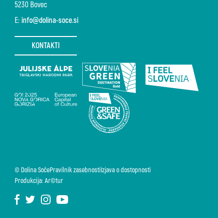
5230 Bovec
E:
info@dolina-soce.si
KONTAKTI
© Dolina Soče
Pravilnik zasebnosti
Izjava o dostopnosti
Produkcija: Ar©tur