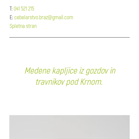
T:
041 521 215
E:
cebelarstvo.braz@gmail.com
Spletna stran
Medene kapljice iz gozdov in
travnikov pod Krnom.