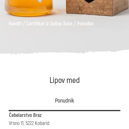
/
/
Navdih
Certifikat Iz Doline Soče
Ponudba
Lipov med
Ponudnik
Čebelarstvo Braz
Vrsno 11, 5222 Kobarid