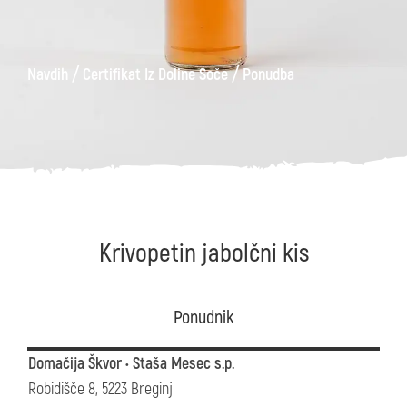
/
/
Navdih
Certifikat Iz Doline Soče
Ponudba
Krivopetin jabolčni kis
Ponudnik
Domačija Škvor • Staša Mesec s.p.
Robidišče 8, 5223 Breginj