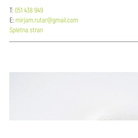
T:
051 438 949
E:
mirjam.rutar@gmail.com
Spletna stran