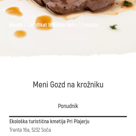
/
/
Navdih
Certifikat Iz Doline Soče
Ponudba
Meni Gozd na krožniku
Ponudnik
Ekološka turistična kmetija Pri Plajerju
Trenta 16a, 5232 Soča