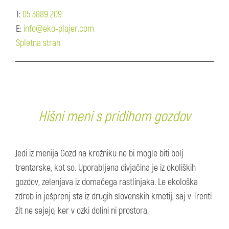
T:
05 3889 209
E:
info@eko-plajer.com
Spletna stran
Hišni meni s pridihom gozdov
Jedi iz menija Gozd na krožniku ne bi mogle biti bolj
trentarske, kot so. Uporabljena divjačina je iz okoliških
gozdov, zelenjava iz domačega rastlinjaka. Le ekološka
zdrob in ješprenj sta iz drugih slovenskih kmetij, saj v Trenti
žit ne sejejo, ker v ozki dolini ni prostora.