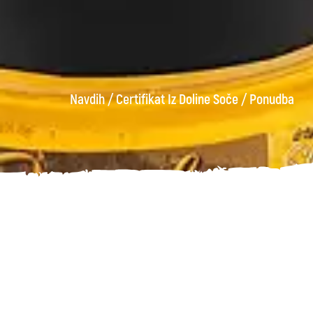
Navdih
/
Certifikat Iz Doline Soče
/
Ponudba