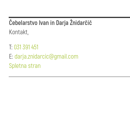
Čebelarstvo Ivan in Darja Žnidarčič
Kontakt,
T:
031 391 451
E:
darja.znidarcic@gmail.com
Spletna stran