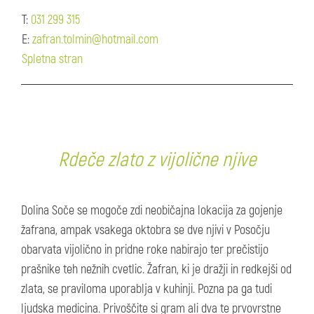
T:
031 299 315
E:
zafran.tolmin@hotmail.com
Spletna stran
Rdeče zlato z vijolične njive
Dolina Soče se mogoče zdi neobičajna lokacija za gojenje
žafrana, ampak vsakega oktobra se dve njivi v Posočju
obarvata vijolično in pridne roke nabirajo ter prečistijo
prašnike teh nežnih cvetlic. Žafran, ki je dražji in redkejši od
zlata, se praviloma uporablja v kuhinji. Pozna pa ga tudi
ljudska medicina. Privoščite si gram ali dva te prvovrstne