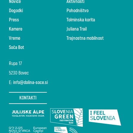
Novice
Aktivnosti
Dogodki
Pohodništvo
Press
Tolminska korita
Kamere
Juliana Trail
Vreme
Trajnostna mobilnost
Soča Bot
Rupa 17
5230 Bovec
E:
info@dolina-soce.si
KONTAKTI