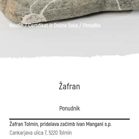
/
/
Navdih
Certifikat Iz Doline Soče
Ponudba
Žafran
Ponudnik
Žafran Tolmin, pridelava začimb Ivan Mangani s.p.
Cankarjeva ulica 7, 5220 Tolmin