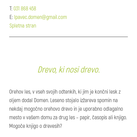
T:
031 868 458
E:
Ipavec.domen@gmail.com
Spletna stran
Drevo, ki nosi drevo.
Orehov les, v vseh svojih odtenkih, ki jim je končni lesk z
oljem dodal Domen. Leseno stojalo izžareva spomin na
nekdaj mogočno orehovo drevo in je uporabno odlagalno
mesto v vašem domu za drug les – papir, časopis ali knjigo.
Mogoče knjigo o drevesih?