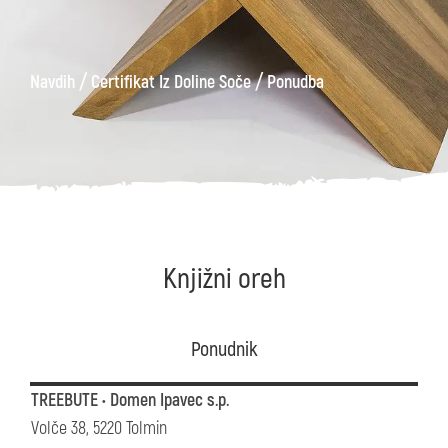
/
/
Navdih
Certifikat Iz Doline Soče
Ponudba
Knjižni oreh
Ponudnik
TREEBUTE • Domen Ipavec s.p.
Volče 38, 5220 Tolmin